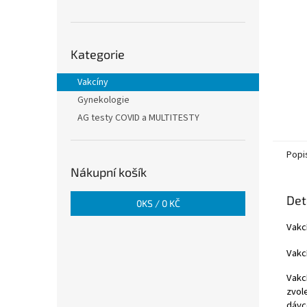
n
e
l
Přeskočit
Kategorie
kategorie
Vakcíny
Gynekologie
AG testy COVID a MULTITESTY
Popi
Nákupní košík
Det
0
KS /
0 KČ
Vakcí
Vakcí
Vakc
zvol
dávc