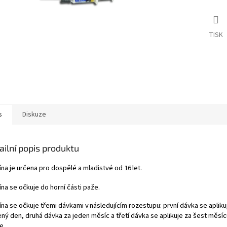
TISK
s
Diskuze
ailní popis produktu
na je určena pro dospělé a mladistvé od 16 let.
na se očkuje do horní části paže.
ína se očkuje třemi dávkami v následujícím rozestupu: první dávka se apliku
ený den, druhá dávka za jeden měsíc a třetí dávka se aplikuje za šest měsíc
e.