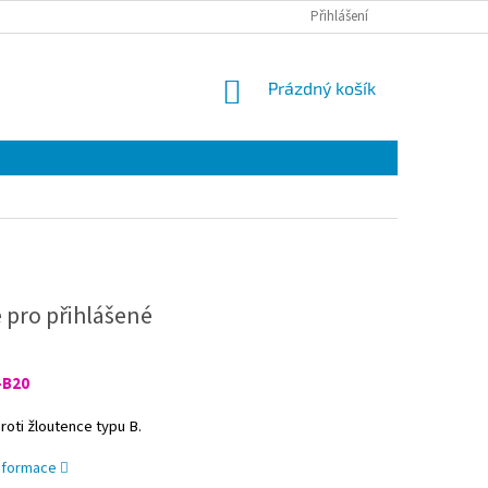
Přihlášení
NÁKUPNÍ
Prázdný košík
KOŠÍK
 pro přihlášené
-B20
roti žloutence typu B.
informace