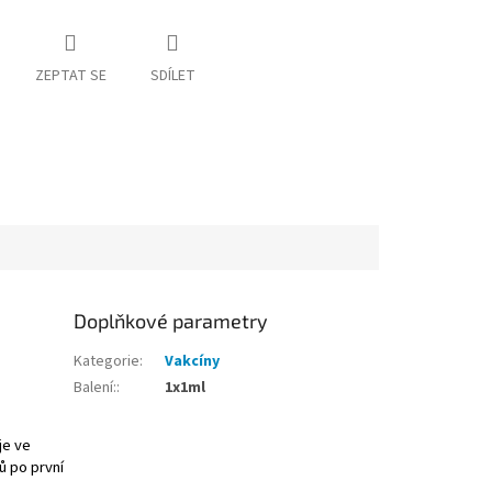
ZEPTAT SE
SDÍLET
Doplňkové parametry
Kategorie
:
Vakcíny
Balení:
:
1x1ml
je ve
ů po první