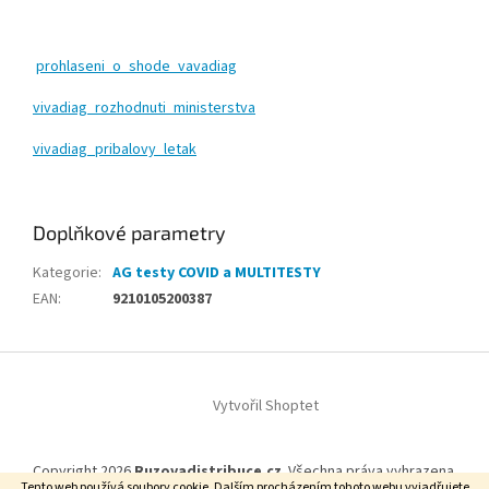
prohlaseni_o_shode_vavadiag
vivadiag_rozhodnuti_ministerstva
vivadiag_pribalovy_letak
Doplňkové parametry
Kategorie
:
AG testy COVID a MULTITESTY
EAN
:
9210105200387
Z
á
Vytvořil Shoptet
p
a
t
Copyright 2026
Ruzovadistribuce.cz
. Všechna práva vyhrazena.
í
Tento web používá soubory cookie. Dalším procházením tohoto webu vyjadřujete