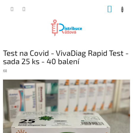
Přejít
NÁKUP
na
obsah
KOŠÍK
Test na Covid - VivaDiag Rapid Test -
sada 25 ks - 40 balení
68