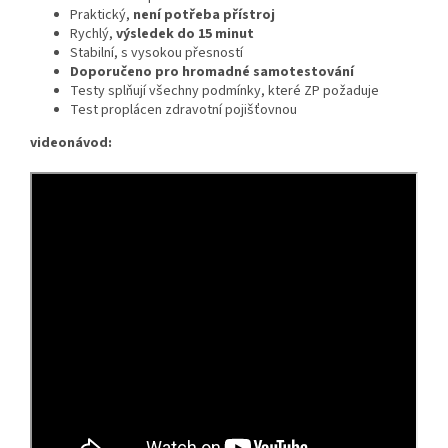
Praktický,
není potřeba přístroj
Rychlý,
výsledek do 15 minut
Stabilní, s vysokou přesností
Doporučeno pro hromadné samotestování
Testy splňují všechny podmínky, které ZP požaduje
Test proplácen zdravotní pojišťovnou
videonávod: