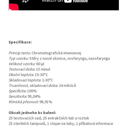
Specifikace:
Princip testu:
Chromatografická imunoesej
Typ vzorku:
Stěry z nosní sliznice, orofaryngu, nasofaryngu
Velikost vzorku:
60 μl
Testovací doba:
15 minut
Okolní teplota:
15-30°C
Skladovací teplota
: 2-30°C
Trvanlivost, skladovací doba:
24 měsíců
Specificita:
100%
Senzitivita:
95,04%
Klinická přesnost:
98,91%
Obsah jednoho ks balení:
25 testovacích sad, 25 extrakčních tub a roztok
25 sterilních tamponů, 1 stojan na tuby, 1 příbalová informace