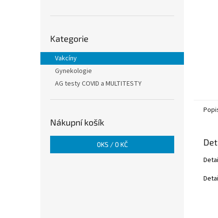
n
e
l
Přeskočit
Kategorie
kategorie
Vakcíny
Gynekologie
AG testy COVID a MULTITESTY
Popi
Nákupní košík
Det
0
KS /
0 KČ
Deta
Deta