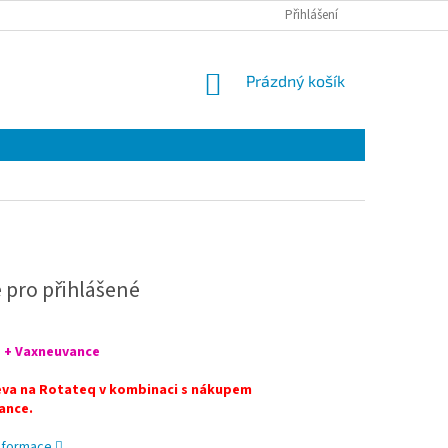
Přihlášení
NÁKUPNÍ
Prázdný košík
KOŠÍK
 pro přihlášené
 + Vaxneuvance
eva na Rotateq v kombinaci s nákupem
ance.
informace