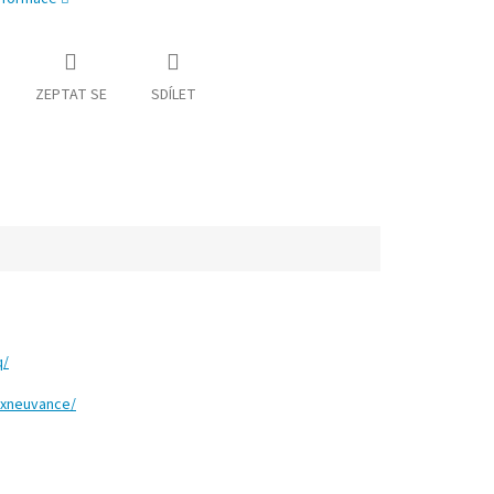
ZEPTAT SE
SDÍLET
q/
axneuvance/