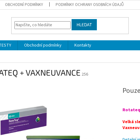
OBCHODNÍ PODMÍNKY
PODMÍNKY OCHRANY OSOBNÍCH ÚDAJŮ
HLEDAT
ITESTY
Obchodní podmínky
Kontakty
ATEQ + VAXNEUVANCE
256
Pouze
Rotateq
Velká sl
Vaxneuv
Detailní 